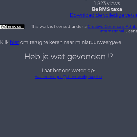
1 823 views
BeRMS taxa
Download de volledige versi
This work is licensed under a
Creative Commons Attrib
International
Licen
Klik
hier
om terug te keren naar miniatuurweergave
Heb je wat gevonden !?
Laat het ons weten op:
waarnemingen@strandwerkgroep.be