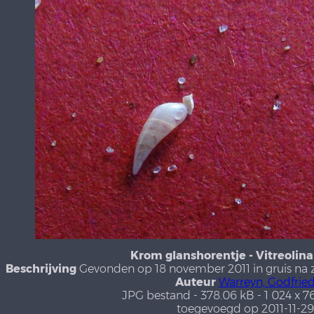
Krom glanshorentje - Vitreolina
Beschrijving
Gevonden op 18 november 2011 in gruis na 
Auteur
Warreyn, Godfrie
JPG bestand
- 378.06 kB
- 1 024 x 7
toegevoegd op 2011-11-29