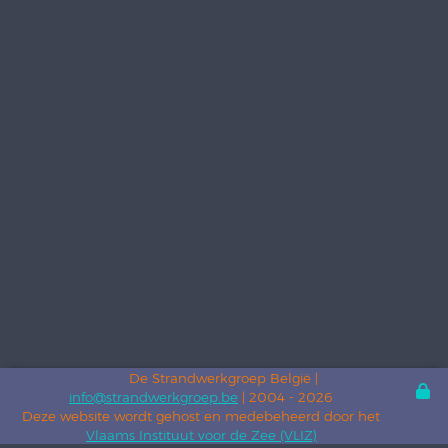
De Strandwerkgroep België |
info@strandwerkgroep.be
| 2004 - 2026
Deze website wordt gehost en medebeheerd door het
Vlaams Instituut voor de Zee (VLIZ)