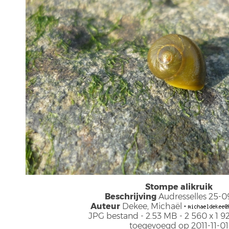
Stompe alikruik
Beschrijving
Audresselles 25-0
Auteur
Dekee, Michaël
·
JPG bestand
- 2.53 MB
- 2 560 x 1 9
toegevoegd op 2011-11-01