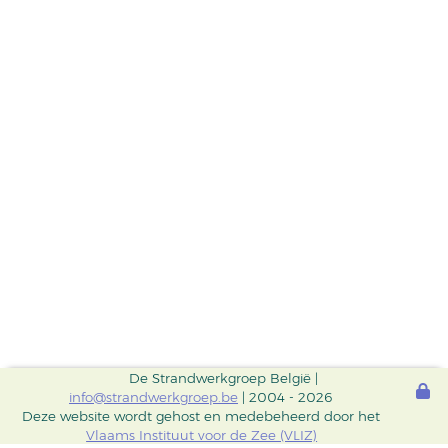
De Strandwerkgroep België |
info@strandwerkgroep.be
| 2004 - 2026
Deze website wordt gehost en medebeheerd door het
Vlaams Instituut voor de Zee (VLIZ)