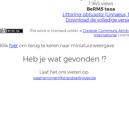
1 945 views
BeRMS taxa
Littorina obtusata
(Linnaeus, 
Download de volledige versi
This work is licensed under a
Creative Commons Attrib
International
Licen
Klik
hier
om terug te keren naar miniatuurweergave
Heb je wat gevonden !?
Laat het ons weten op:
waarnemingen@strandwerkgroep.be