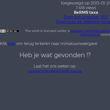
toegevoegd op 2015-01-2
1 418 views
BeRMS taxa
Ensis
Schumacher, 1817
Download de volledige versi
This work is licensed under a
Creative Commons Attrib
International
Licen
Klik
hier
om terug te keren naar miniatuurweergave
Heb je wat gevonden !?
Laat het ons weten op:
waarnemingen@strandwerkgroep.be