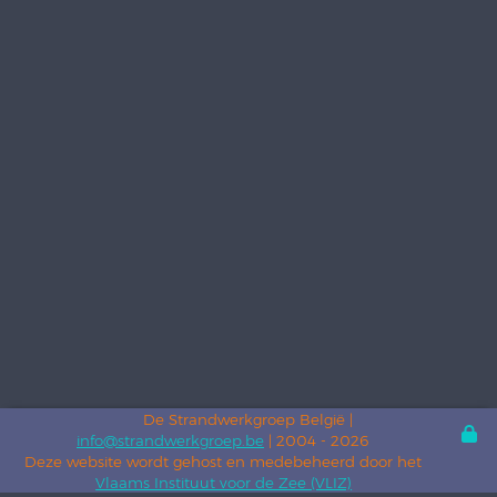
De Strandwerkgroep België |
info@strandwerkgroep.be
| 2004 - 2026
Deze website wordt gehost en medebeheerd door het
Vlaams Instituut voor de Zee (VLIZ)