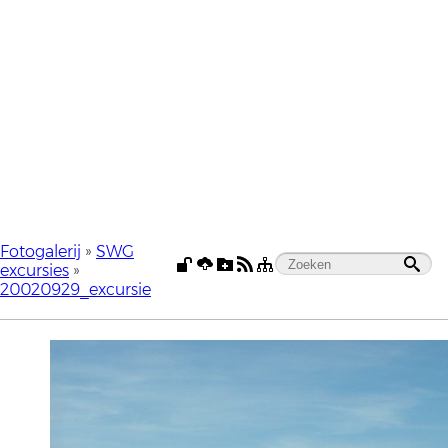
Fotogalerij
»
SWG
excursies
»
20020929_excursie