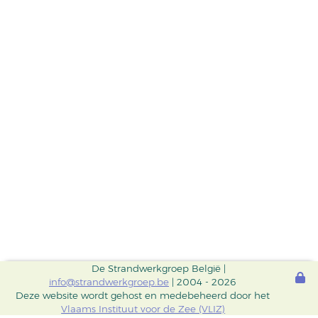
De Strandwerkgroep België |
info@strandwerkgroep.be
| 2004 - 2026
Deze website wordt gehost en medebeheerd door het
Vlaams Instituut voor de Zee (VLIZ)