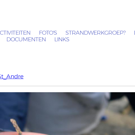
CTIVITEITEN
FOTO'S
STRANDWERKGROEP?
DOCUMENTEN
LINKS
St_Andre