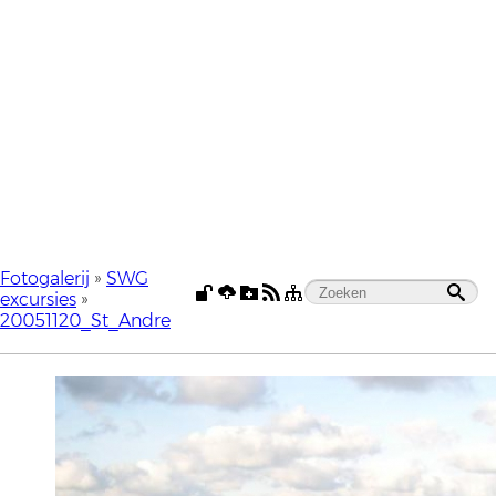
Fotogalerij
»
SWG
excursies
»
20051120_St_Andre