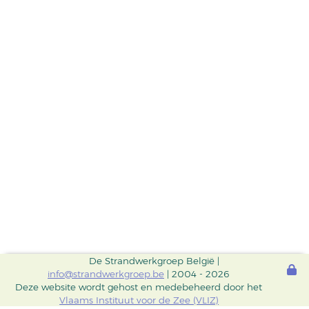
De Strandwerkgroep België |
info@strandwerkgroep.be
| 2004 - 2026
Deze website wordt gehost en medebeheerd door het
Vlaams Instituut voor de Zee (VLIZ)