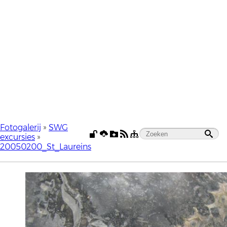
Fotogalerij
»
SWG
excursies
»
20050200_St_Laureins