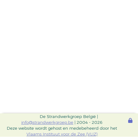
De Strandwerkgroep België |
info@strandwerkgroep.be
| 2004 - 2026
Deze website wordt gehost en medebeheerd door het
Vlaams Instituut voor de Zee (VLIZ)