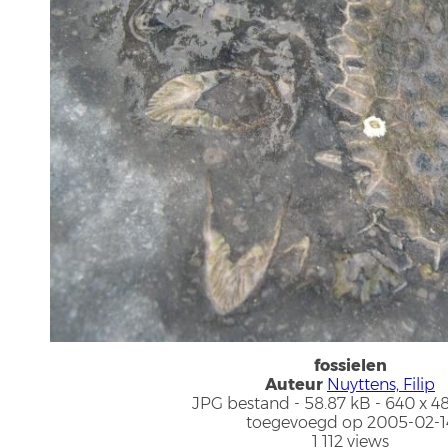
fossielen
Auteur
Nuyttens, Filip
JPG bestand
- 58.87 kB
- 640 x 4
toegevoegd op 2005-02-1
1 112 views