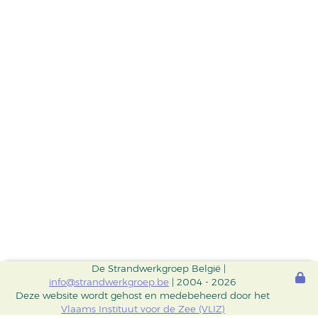
De Strandwerkgroep België |
info@strandwerkgroep.be
| 2004 - 2026
Deze website wordt gehost en medebeheerd door het
Vlaams Instituut voor de Zee (VLIZ)