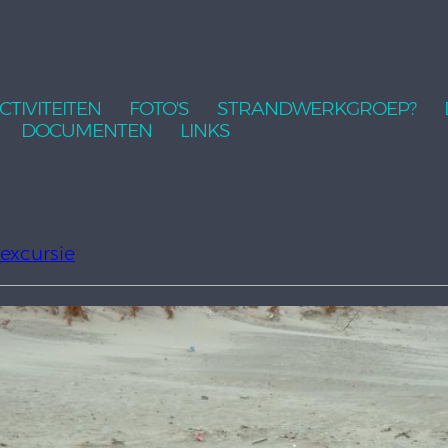
CTIVITEITEN
FOTO'S
STRANDWERKGROEP?
DOCUMENTEN
LINKS
xcursie