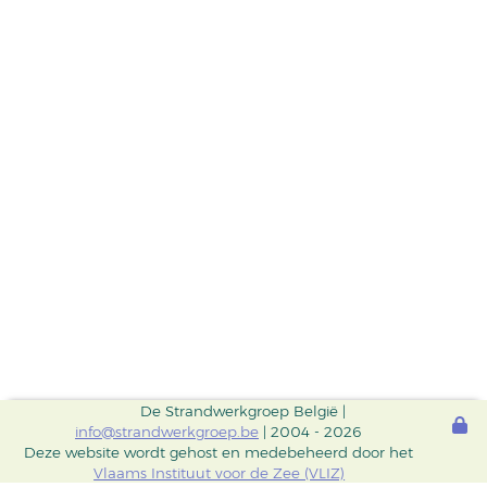
De Strandwerkgroep België |
info@strandwerkgroep.be
| 2004 - 2026
Deze website wordt gehost en medebeheerd door het
Vlaams Instituut voor de Zee (VLIZ)