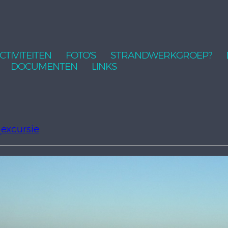
CTIVITEITEN
FOTO'S
STRANDWERKGROEP?
DOCUMENTEN
LINKS
excursie