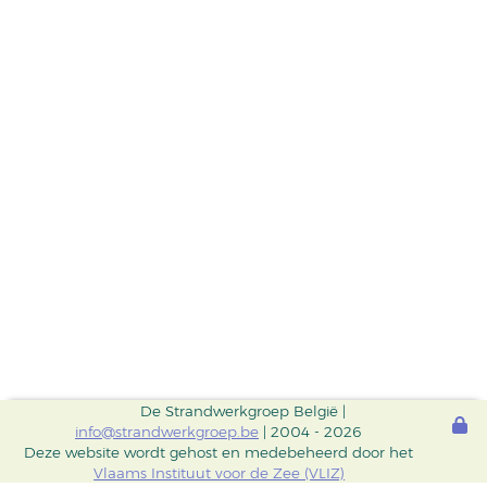
De Strandwerkgroep België |
info@strandwerkgroep.be
| 2004 - 2026
Deze website wordt gehost en medebeheerd door het
Vlaams Instituut voor de Zee (VLIZ)