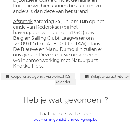
bijzondere locatie omdat de fauna en
flora die we hier kunnen bestuderen zo
anders is dan deze van het strand.
Afspraak
zaterdag 24 juni om
10h
op het
einde van Rederskaai (bij het
havengebouwtje van de RBSC (Royal
Belgian Sailing Club). Laagwater om
12h09 (12 dm LAT = +0.99 mTAW). Hans
De Blauwe en Manu Dumoulin zullen er
ons gidsen. Deze excursie organiseren
we in samenwerking met Natuurpunt
Knokke-Heist.
Koppel onze agenda via webcal ICS
Bekijk onze activiteiten
kalender
Heb je wat gevonden !?
Laat het ons weten op:
waarnemingen@strandwerkgroep.be