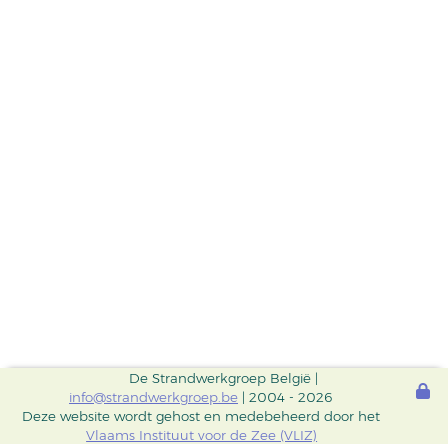
De Strandwerkgroep België |
info@strandwerkgroep.be
| 2004 - 2026
Deze website wordt gehost en medebeheerd door het
Vlaams Instituut voor de Zee (VLIZ)