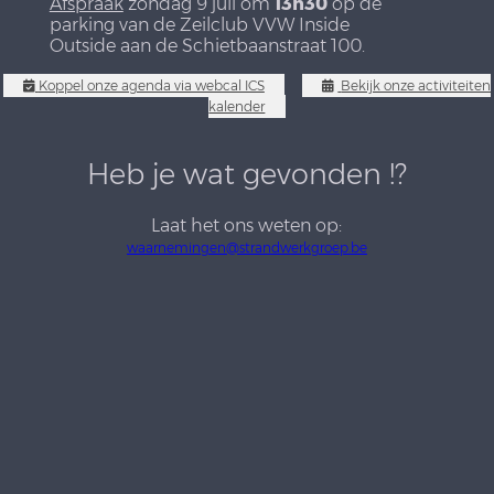
Afspraak
zondag 9 juli om
13h30
op de
parking van de Zeilclub VVW Inside
Outside aan de Schietbaanstraat 100.
Koppel onze agenda via webcal ICS
Bekijk onze activiteiten
kalender
Heb je wat gevonden !?
Laat het ons weten op:
waarnemingen@strandwerkgroep.be