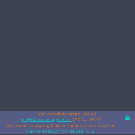
De Strandwerkgroep België |
info@strandwerkgroep.be
| 2004 - 2026
Deze website wordt gehost en medebeheerd door het
Vlaams Instituut voor de Zee (VLIZ)