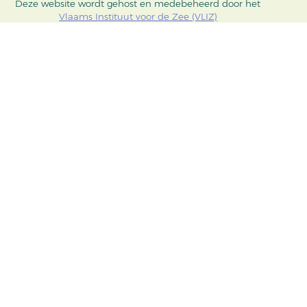
Deze website wordt gehost en medebeheerd door het
Vlaams Instituut voor de Zee (VLIZ)