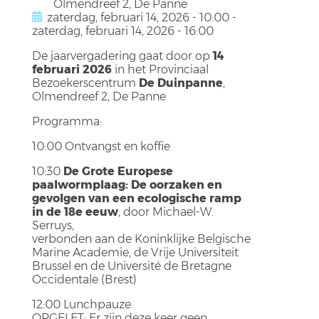
Olmendreef 2, De Panne
zaterdag, februari 14, 2026 - 10:00
-
zaterdag, februari 14, 2026 - 16:00
De jaarvergadering gaat door op
14
februari 2026
in het Provinciaal
Bezoekerscentrum
De Duinpanne
,
Olmendreef 2, De Panne
Programma:
10:00 Ontvangst en koffie
10:30
De Grote Europese
paalwormplaag: De oorzaken en
gevolgen van een ecologische ramp
in de 18e eeuw
, door Michael-W.
Serruys,
verbonden aan de Koninklijke Belgische
Marine Academie, de Vrije Universiteit
Brussel en de Université de Bretagne
Occidentale (Brest)
12:00 Lunchpauze
OPGELET: Er zijn deze keer geen